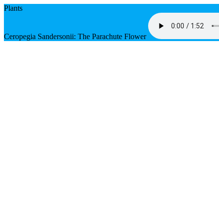
Plants
Ceropegia Sandersonii: The Parachute Flower